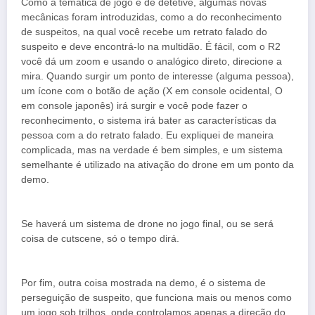
Como a temática de jogo é de detetive, algumas novas
mecânicas foram introduzidas, como a do reconhecimento
de suspeitos, na qual você recebe um retrato falado do
suspeito e deve encontrá-lo na multidão. É fácil, com o R2
você dá um zoom e usando o analógico direto, direcione a
mira. Quando surgir um ponto de interesse (alguma pessoa),
um ícone com o botão de ação (X em console ocidental, O
em console japonês) irá surgir e você pode fazer o
reconhecimento, o sistema irá bater as características da
pessoa com a do retrato falado. Eu expliquei de maneira
complicada, mas na verdade é bem simples, e um sistema
semelhante é utilizado na ativação do drone em um ponto da
demo.
Se haverá um sistema de drone no jogo final, ou se será
coisa de cutscene, só o tempo dirá.
Por fim, outra coisa mostrada na demo, é o sistema de
perseguição de suspeito, que funciona mais ou menos como
um jogo sob trilhos, onde controlamos apenas a direção do