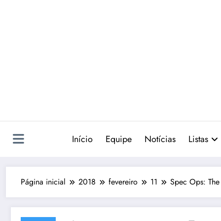
Pular
para
o
conteúdo
Início
Equipe
Notícias
Listas
Página inicial
2018
fevereiro
11
Spec Ops: The 