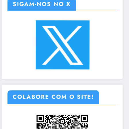
SIGAM-NOS NO X
COLABORE COM O SITE!