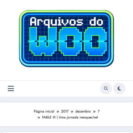
Pular
para
o
conteúdo
Página inicial
2017
dezembro
7
FABLE III | Uma jornada inesquecível