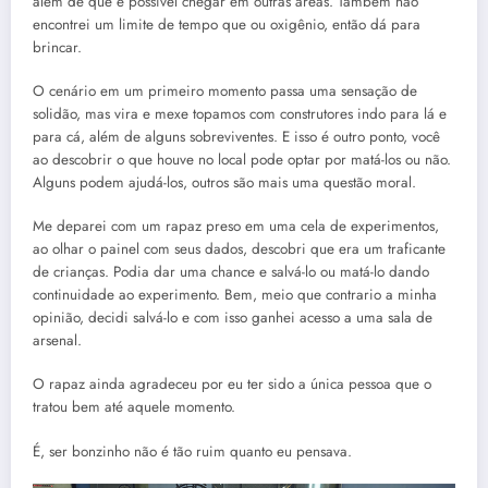
além de que é possível chegar em outras áreas. Também não
encontrei um limite de tempo que ou oxigênio, então dá para
brincar.
O cenário em um primeiro momento passa uma sensação de
solidão, mas vira e mexe topamos com construtores indo para lá e
para cá, além de alguns sobreviventes. E isso é outro ponto, você
ao descobrir o que houve no local pode optar por matá-los ou não.
Alguns podem ajudá-los, outros são mais uma questão moral.
Me deparei com um rapaz preso em uma cela de experimentos,
ao olhar o painel com seus dados, descobri que era um traficante
de crianças. Podia dar uma chance e salvá-lo ou matá-lo dando
continuidade ao experimento. Bem, meio que contrario a minha
opinião, decidi salvá-lo e com isso ganhei acesso a uma sala de
arsenal.
O rapaz ainda agradeceu por eu ter sido a única pessoa que o
tratou bem até aquele momento.
É, ser bonzinho não é tão ruim quanto eu pensava.