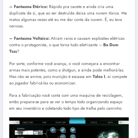
– Fantasma Etérico:
Rápido pra cacete e ainda cria uma
duplicata de si, que ao ser destruída deixa uma nuvem tóxica. Me
matou algumas vezes até eu me dar conta da nuvem. É, eu tava
nervoso.
– Fantasma Voltaico:
Atiram raios e causam explosões elétricas
contra o protagonista, o que torna tudo eletrizante –
Ba Dum
Tsss
?
Por sorte, conforme você avança, o você começara a encontrar
armas mais potentes, como a shotgun, e ainda pode melhorá-las.
Mas não se anime, pois munição é escassa em
Talos I
, ai compete
ao jogador fabricá-las ou economizar.
Para a fabricação você conta com uma maquina de reciclagem,
então prepare-se para se ver o tempo todo organizando espaço
em seu inventário e coletando todo tipo de tralha pelo caminho.