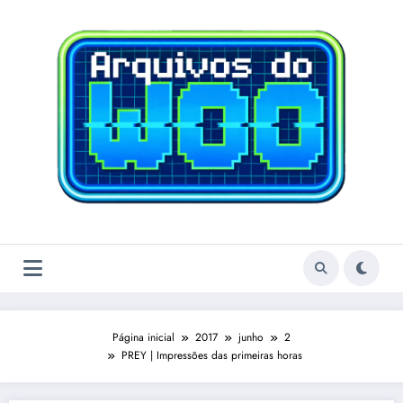
Pular
para
o
conteúdo
Página inicial
2017
junho
2
PREY | Impressões das primeiras horas