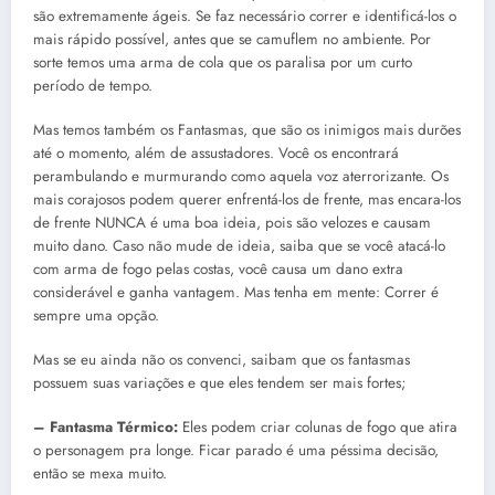
são extremamente ágeis. Se faz necessário correr e identificá-los o
mais rápido possível, antes que se camuflem no ambiente. Por
sorte temos uma arma de cola que os paralisa por um curto
período de tempo.
Mas temos também os Fantasmas, que são os inimigos mais durões
até o momento, além de assustadores. Você os encontrará
perambulando e murmurando como aquela voz aterrorizante. Os
mais corajosos podem querer enfrentá-los de frente, mas encara-los
de frente NUNCA é uma boa ideia, pois são velozes e causam
muito dano. Caso não mude de ideia, saiba que se você atacá-lo
com arma de fogo pelas costas, você causa um dano extra
considerável e ganha vantagem. Mas tenha em mente: Correr é
sempre uma opção.
Mas se eu ainda não os convenci, saibam que os fantasmas
possuem suas variações e que eles tendem ser mais fortes;
– Fantasma Térmico:
Eles podem criar colunas de fogo que atira
o personagem pra longe. Ficar parado é uma péssima decisão,
então se mexa muito.