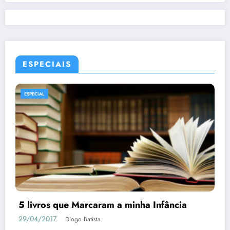
ESPECIAIS
ESPECIAL
Saber sobre
Dead or Alive Xtreme 3 Sca
como Conquistar as Waifus