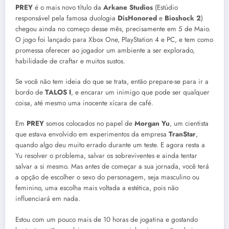
PREY
é o mais novo título da
Arkane Studios
(Estúdio
responsável pela famosa duologia
DisHonored
e
Bioshock 2
)
chegou ainda no começo desse mês, precisamente em 5 de Maio.
O jogo foi lançado para Xbox One, PlayStation 4 e PC, e tem como
promessa oferecer ao jogador um ambiente a ser explorado,
habilidade de craftar e muitos sustos.
Se você não tem ideia do que se trata, então prepare-se para ir a
bordo de
TALOS I
, e encarar um inimigo que pode ser qualquer
coisa, até mesmo uma inocente xícara de café.
Em
PREY
somos colocados no papel de
Morgan Yu
, um cientista
que estava envolvido em experimentos da empresa
TranStar
,
quando algo deu muito errado durante um teste. E agora resta a
Yu resolver o problema, salvar os sobreviventes e ainda tentar
salvar a si mesmo. Mas antes de começar a sua jornada, você terá
a opção de escolher o sexo do personagem, seja masculino ou
feminino, uma escolha mais voltada a estética, pois não
influenciará em nada.
Estou com um pouco mais de 10 horas de jogatina e gostando