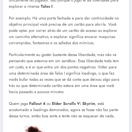
unicamente do jogador. Isso porque o jogo te dá liberdade para
explorar a imensa
Talos I
.
Por exemplo; Há uma porta fechada e para dar continuidade no
objetivo principal você precisa de um cartão para abri-la. Você
pode optar por correr atrás de um cartão de acesso ou explorar
um caminho alternativo, e explorar significa encarar maquinas
corrompidas, fantasmas e os safados dos mímicos.
Particularmente eu gostei bastante dessa liberdade, mas não vá
pensando que estamos em um sandbox. Essa liberdade toda tem
um custo, e é ai que entra um dos pontos negativos. Voltar para
uma determinada área de Talos I significa loadings, o que faz
vocês bufar todas as vezes que se dá conta que deixou algo para
trás ou que determinado cartão estava em uma área que você
havia passado a poucos minutos.
Quem joga
Fallout 4
ou
Elder Scrolls V: Skyrim
, está
acostumado a loadings demorados, agora se fosse não faz parte
dessa turma, então boa sorte e tente não se esquecer de nada.