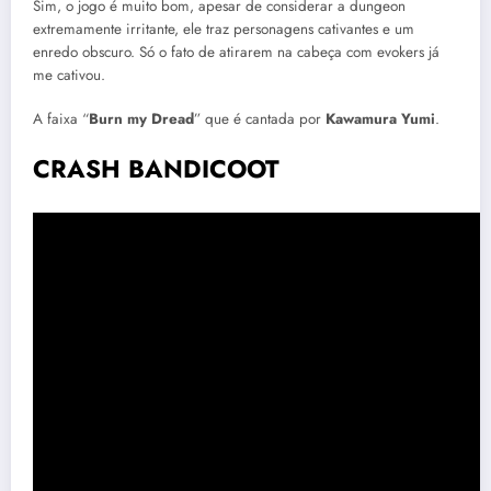
Sim, o jogo é muito bom, apesar de considerar a dungeon
extremamente irritante, ele traz personagens cativantes e um
enredo obscuro. Só o fato de atirarem na cabeça com evokers já
me cativou.
A faixa “
Burn my Dread
” que é cantada por
Kawamura Yumi
.
CRASH BANDICOOT