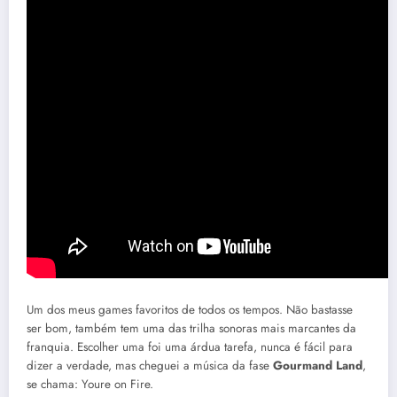
Um dos meus games favoritos de todos os tempos. Não bastasse
ser bom, também tem uma das trilha sonoras mais marcantes da
franquia. Escolher uma foi uma árdua tarefa, nunca é fácil para
dizer a verdade, mas cheguei a música da fase
Gourmand Land
,
se chama: Youre on Fire.