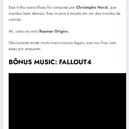
Essa trilha maravilhosa foi composta por
Christophe Heral
, que
mandou bem demais. Essa musica é tocado em um dos mundos de
comida.
Ah, como eu amo
Rayman Origins
.
Obviamente existe muito mais músicas legais, mas vou ficar com
essas por enquanto.
BÔNUS MUSIC: FALLOUT4