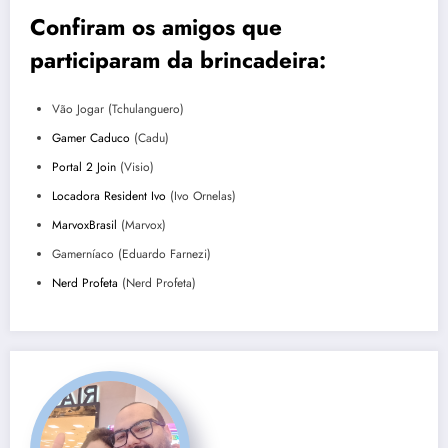
Confiram os amigos que
participaram da brincadeira:
Vão Jogar (Tchulanguero)
Gamer Caduco
(Cadu)
Portal 2 Join
(Visio)
Locadora Resident Ivo
(Ivo Ornelas)
MarvoxBrasil
(Marvox)
Gamerníaco (Eduardo Farnezi)
Nerd Profeta
(Nerd Profeta)