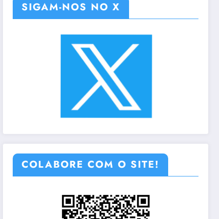
SIGAM-NOS NO X
COLABORE COM O SITE!