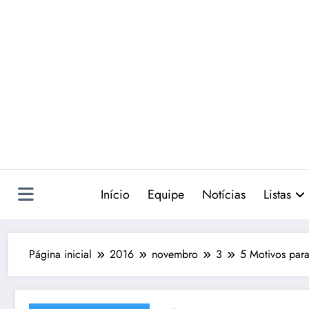
Pular
para
o
conteúdo
Início
Equipe
Notícias
Listas
Página inicial
2016
novembro
3
5 Motivos par