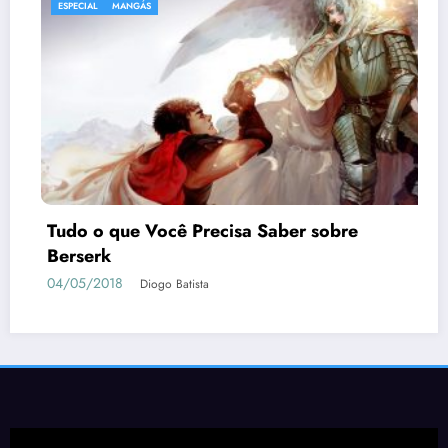
ESPECIAL
obre
Dead or Alive Xtreme 3 Scarlet | G
como Conquistar as Waifus
05/04/2019
Geovane Sancini