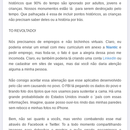
históricos que 90% do tempo são ignorado por adultos, jovens e
crianças. Nossos monumentos estão lá para serem destroçado pelo
tempo. Que palhaçada é essa de incluir pontos históricos, as crianças
não precisam saber deles ou a história por trás.
TO REVOLTADO!
Nós precisamos de empregos e não bichinhos virtuais. Claro, eu
poderia enviar um email com meu curriculum em anexo a
Niantic
e
pedir emprego, mas foda-se, o fato é que a alegria dessa povo me
incomoda. Claro, eu também poderia tá criando uma conta
LinkedIn
ou
me cadastrar em sites de vagas, mas dai você não daria atenção
alguma a minha pessoa.
Não consigo aceitar essa alienação que esse aplicativo desenvolvido
pelo cão vem causando no povo. O FBI tá pegando os dados do povo e
tirando foto dos tijolos que nos usamos para sustentar a cama. Há uma
grande probabilidade do Estados Unidos invadir o ´país com essas
informações. Imagine, quase posso ouvi-los rindo das minhas paredes
sem reboco e minhas fotos no iPhone.
Bem, não sei quanto a vocês, mas venho combatendo esse mal
através do Facebook e Twitter. To a todo momento compartilhando