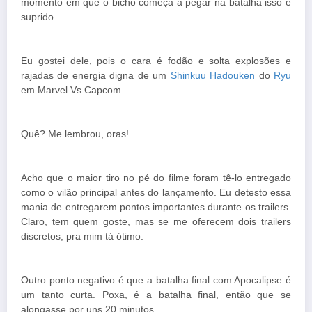
momento em que o bicho começa a pegar na batalha isso é
suprido.
Eu gostei dele, pois o cara é fodão e solta explosões e
rajadas de energia digna de um
Shinkuu Hadouken
do
Ryu
em Marvel Vs Capcom.
Quê? Me lembrou, oras!
Acho que o maior tiro no pé do filme foram tê-lo entregado
como o vilão principal antes do lançamento. Eu detesto essa
mania de entregarem pontos importantes durante os trailers.
Claro, tem quem goste, mas se me oferecem dois trailers
discretos, pra mim tá ótimo.
Outro ponto negativo é que a batalha final com Apocalipse é
um tanto curta. Poxa, é a batalha final, então que se
alongasse por uns 20 minutos.