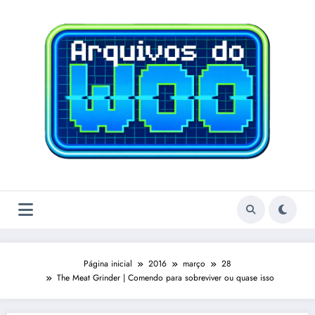
Pular
para
o
conteúdo
Página inicial
2016
março
28
The Meat Grinder | Comendo para sobreviver ou quase isso