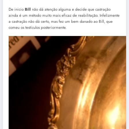
De inicio
Bill
não dá atenção alguma e decide que castração
ainda é um método muito mais eficaz de reabilitação. Infelizmente
a castração não dá certo, mas fez um bem danado ao Bill, que
comeu os testículos posteriormente.