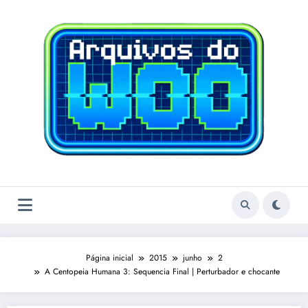
Pular
para
o
conteúdo
Página inicial
2015
junho
2
A Centopeia Humana 3: Sequencia Final | Perturbador e chocante