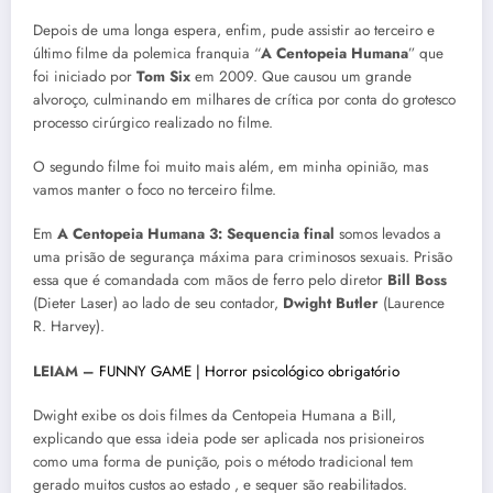
Depois de uma longa espera, enfim, pude assistir ao terceiro e
último filme da polemica franquia “
A Centopeia Humana
” que
foi iniciado por
Tom Six
em 2009. Que causou um grande
alvoroço, culminando em milhares de crítica por conta do grotesco
processo cirúrgico realizado no filme.
O segundo filme foi muito mais além, em minha opinião, mas
vamos manter o foco no terceiro filme.
Em
A Centopeia Humana 3: Sequencia final
somos levados a
uma prisão de segurança máxima para criminosos sexuais. Prisão
essa que é comandada com mãos de ferro pelo diretor
Bill Boss
(Dieter Laser) ao lado de seu contador,
Dwight Butler
(Laurence
R. Harvey).
LEIAM –
FUNNY GAME | Horror psicológico obrigatório
Dwight exibe os dois filmes da Centopeia Humana a Bill,
explicando que essa ideia pode ser aplicada nos prisioneiros
como uma forma de punição, pois o método tradicional tem
gerado muitos custos ao estado , e sequer são reabilitados.