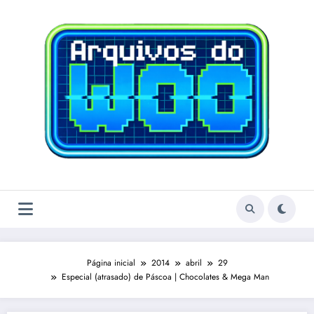
Pular
para
o
conteúdo
Página inicial
2014
abril
29
Especial (atrasado) de Páscoa | Chocolates & Mega Man