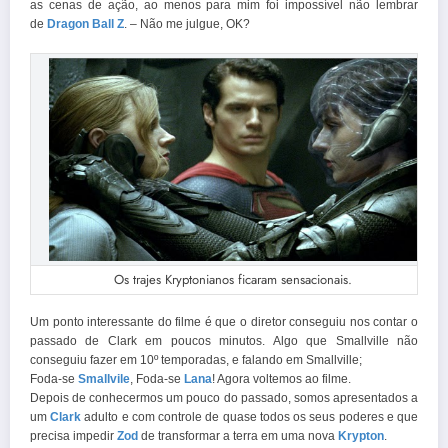
as cenas de ação, ao menos para mim foi impossível não lembrar
de
Dragon Ball Z
. – Não me julgue, OK?
Os trajes Kryptonianos ficaram sensacionais.
Um ponto interessante do filme é que o diretor conseguiu nos contar o
passado de Clark em poucos minutos. Algo que Smallville não
conseguiu fazer em 10º temporadas, e f
alando em Smallville;
Foda-se
Smallvile
, Foda-se
Lana
! Agora voltemos ao filme.
Depois de conhecermos um pouco do passado, somos apresentados a
um
Clark
adulto e com controle de quase todos os seus poderes e que
precisa impedir
Zod
de transformar a terra em uma nova
Krypton
.