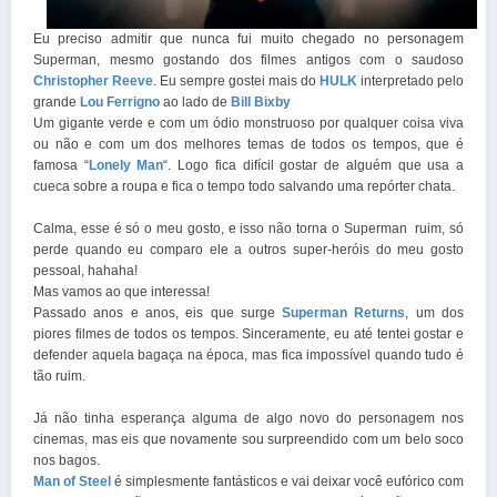
Eu preciso admitir que nunca fui muito chegado no personagem
Superman, mesmo gostando dos filmes antigos com o saudoso
Christopher Reeve
. Eu sempre gostei mais do
HULK
interpretado pelo
grande
Lou Ferrigno
ao lado de
Bill Bixby
Um gigante verde e com um ódio monstruoso por qualquer coisa viva
ou não e com um dos melhores temas de todos os tempos, que é
famosa “
Lonely Man
“. Logo fica difícil gostar de alguém que usa a
cueca sobre a roupa e fica o tempo todo salvando uma repórter chata.
Calma, esse é só o meu gosto, e isso não torna o Superman ruim, só
perde quando eu comparo ele a outros super-heróis do meu gosto
pessoal, hahaha!
Mas vamos ao que interessa!
Passado anos e anos, eis que surge
Superman Returns
, um dos
piores filmes de todos os tempos. Sinceramente, eu até tentei gostar e
defender aquela bagaça na época, mas fica impossível quando tudo é
tão ruim.
Já não tinha esperança alguma de algo novo do personagem nos
cinemas, mas eis que novamente sou surpreendido com um belo soco
nos bagos.
Man of Steel
é simplesmente fantásticos e vai deixar você eufórico com