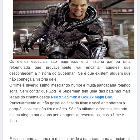
Os efeitos especiais são magníficos e a história ganhou uma
reformulada que provavelmente vai encantar aqueles que
desconhecem a história do Superman. Se é que existem alguém que
não conheça a história dele.
O filme é divertidíssimo, mesclando humor e muita pancadaria rolando
solta. Sem contar que Zod e Superman tem uma das batalhas mais
legais do cinema desde
Neo x Sr.Smith
e
Goku x Majin Boo
.
Particularmente eu não gostei do final do filme e você entenderam o
porquê, mas isso não tira o mérito. Só não atitudes drásticas, limando
minha alegria por alguns personagens apresentados, mas o filme é
foda.
É isso, compre a pipoca, o refri e convide a namorada para apreciarem