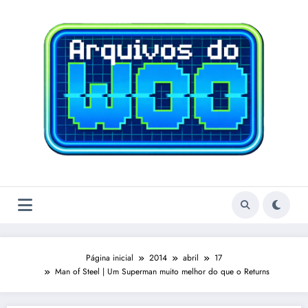
Pular
para
o
conteúdo
Página inicial
2014
abril
17
Man of Steel | Um Superman muito melhor do que o Returns