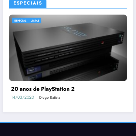
ESPECIAIS
ESPECIAL
Coronavírus | Games para jogar durante a
Quarentena
18/03/2020
Tony Santos