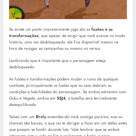
Se existe um ponto impressionante jogo são as
fusões e as
transformações
, que apesar de exigir que você avance no modo
história, uma vez desbloqueada, ela fica disponível mesmo na
hora de re-jogar as campanhas ou mesmo no versus.
Lembrando que é importante que o personagem esteja
desbloqueado.
As fusões e transformações podem mudar o rumo de qualquer
combate, principalmente as fusões que no caso dobram as
condições e habilidades do personagem. Se ambos estiverem com
Goku e Vegeta, ambos em
SSJ4
, a batalha será terrivelmente
desequilibrada.
Talvez com um
Broly
ensandecido você consiga pará-los, mas as
chances são baixas, o que vai te obrigar a focar em um deles antes
que possam se fundir durante luta. Vale lembrar que se ambos
estiverem com a vida no fim e realizarem a fusão, o novo