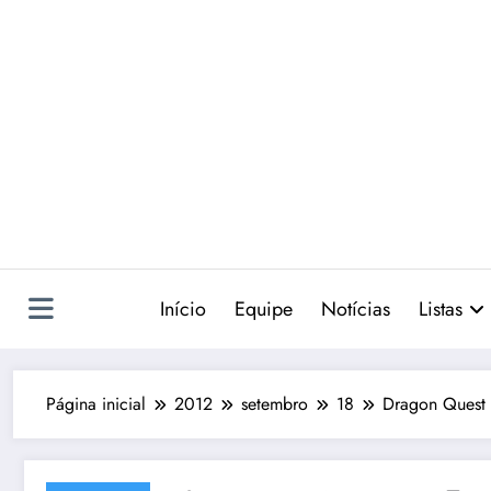
Pular
para
o
conteúdo
Início
Equipe
Notícias
Listas
Página inicial
2012
setembro
18
Dragon Quest 