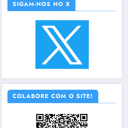
SIGAM-NOS NO X
COLABORE COM O SITE!