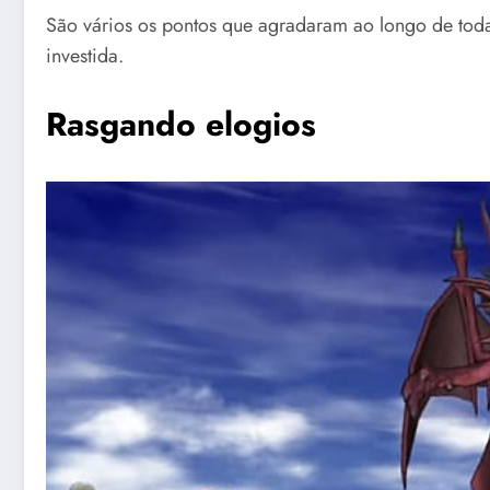
São vários os pontos que agradaram ao longo de toda
investida.
Rasgando elogios